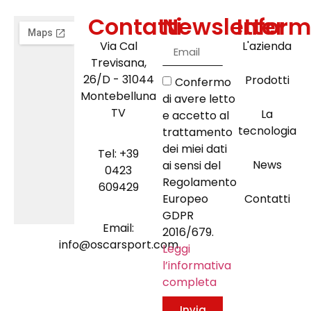
Contatti
Newsletter
Inform
Via Cal
L'azienda
Trevisana,
26/D - 31044
Prodotti
Confermo
Montebelluna
di avere letto
TV
La
e accetto al
tecnologia
trattamento
dei miei dati
Tel: +39
News
ai sensi del
0423
Regolamento
609429
Europeo
Contatti
GDPR
Email:
2016/679.
info@oscarsport.com
Leggi
l’informativa
completa
Invia